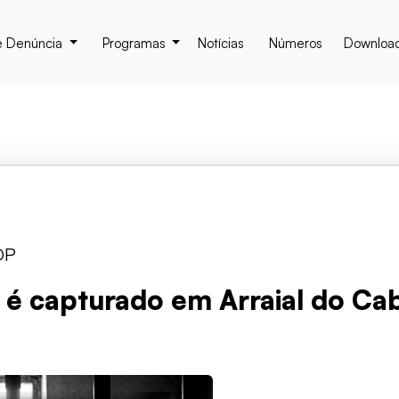
e Denúncia
Programas
Notícias
Números
Downloa
DP
a é capturado em Arraial do C