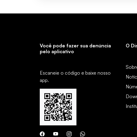
Você pode fazer sua denúncia
O Di
pelo aplicativo
Sobr
Escaneie o código e baixe nosso
Notíc
app.
Núme
Down
Insti