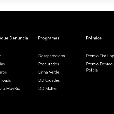
sque Denúncia
Programas
Prêmios
e
Desaparecidos
Prêmio Tim Lo
ias
Procurados
Prêmio Destaq
Policial
ros
Linha Verde
loads
DD Cidades
tuto MovRio
DD Mulher