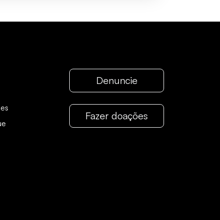
Denuncie
pes
Fazer doações
ue