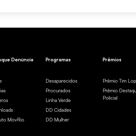
sque Denúncia
Programas
Prêmios
e
Desaparecidos
Prêmio Tim Lo
ias
Procurados
Prêmio Destaq
Policial
ros
Linha Verde
loads
DD Cidades
tuto MovRio
DD Mulher