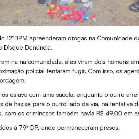
es do 12°BPM apreenderam drogas na Comunidade do 
o Disque Denúncia.
aram na na comunidade, eles viram dois homens em 
mação policial tentaram fugir. Com isso, os agente
abordagem.
tos estava com uma sacola, enquanto o outro arr
s de haxixe para o outro lado da via, na tentativa 
s, com os criminosos também havia R$ 49,00 em e
zidos à 79ª DP, onde permaneceram presos.