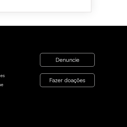
Denuncie
pes
Fazer doações
ue