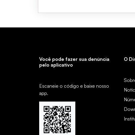
Você pode fazer sua denúncia
O Di
pelo aplicativo
Sobr
Escaneie o código e baixe nosso
Notíc
app.
Núme
Down
Insti