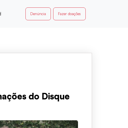
d
Denúncia
Fazer doações
mações do Disque