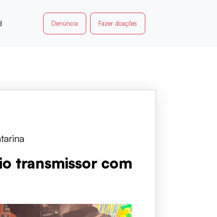
d
Denúncia
Fazer doações
tarina
io transmissor com