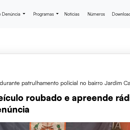
e Denúncia
Programas
Notícias
Números
Downloa
urante patrulhamento policial no bairro Jardim Ca
eículo roubado e apreende rád
enúncia