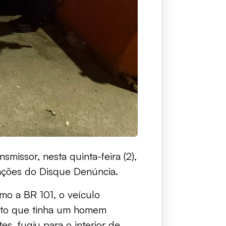
missor, nesta quinta-feira (2),
mações do Disque Denúncia.
mo a BR 101, o veículo
visto que tinha um homem
s, fugiu para o interior de